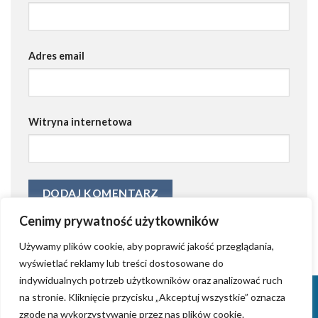
Adres email
Witryna internetowa
Cenimy prywatność użytkowników
Używamy plików cookie, aby poprawić jakość przeglądania,
wyświetlać reklamy lub treści dostosowane do
indywidualnych potrzeb użytkowników oraz analizować ruch
KONTAKT
KRYSTIAN GRZYB – ZAŁOŻYCIEL AGENCJI AIDWAY
na stronie. Kliknięcie przycisku „Akceptuj wszystkie” oznacza
TWORZENIE STRON INTERNETOWYCH (WORDPRESS)
ZROBIMY REKLAMĘ
zgodę na wykorzystywanie przez nas plików cookie.