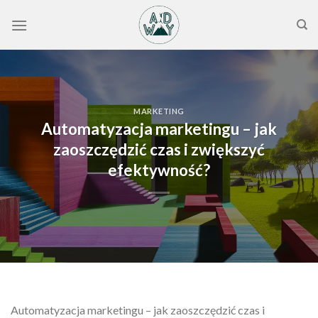
Skip
to
content
MARKETING
Automatyzacja marketingu – jak
zaoszczędzić czas i zwiększyć
efektywność?
Automatyzacja marketingu – jak zaoszczędzić czas i