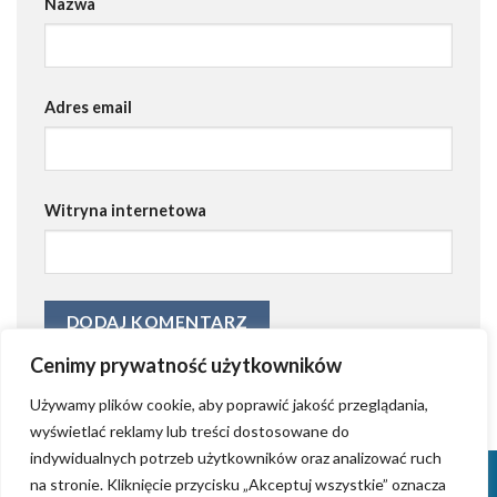
Nazwa
Adres email
Witryna internetowa
Cenimy prywatność użytkowników
Używamy plików cookie, aby poprawić jakość przeglądania,
wyświetlać reklamy lub treści dostosowane do
indywidualnych potrzeb użytkowników oraz analizować ruch
KONTAKT
KRYSTIAN GRZYB – ZAŁOŻYCIEL AGENCJI AIDWAY
na stronie. Kliknięcie przycisku „Akceptuj wszystkie” oznacza
TWORZENIE STRON INTERNETOWYCH (WORDPRESS)