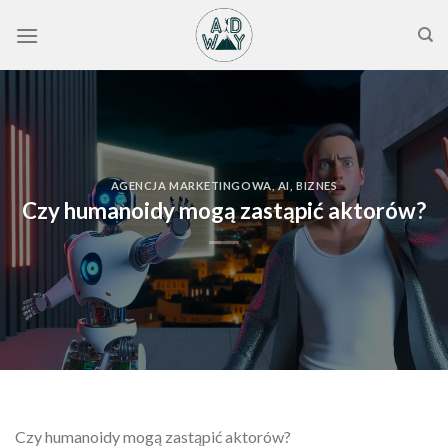
Skip
to
content
AGENCJA MARKETINGOWA
,
AI
,
BIZNES
Czy humanoidy mogą zastąpić aktorów?
Czy humanoidy mogą zastąpić aktorów?