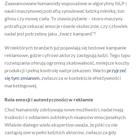
Zaawansowane humanoidy wyposażone w algorytmy NLP i
nauki maszynowej potrafią symulować ludzką mimikę, ton
głosu czy mowę ciała. To stawia pytanie – skoro maszyny
potrafią przekazać emocje równie skutecznie, czy człowiek
nadal jest potrzebny jako „twarz kampanii”?
W niektórych branżach już pojawiają się testowe kampanie
reklamowe, gdzie cyfrowi aktorzy zastępują ludzi. Tego typu
rozwiązania oferują ogromną skalowalność, mniejsze koszty
produkcji i pełną kontrolę nad przekazem. Warto
przyjrzeć
się tym zmianom
, zwłaszcza w kontekście efektywności
marketingowej.
Rola emocji i autentyczności w reklamie
Choć humanoidy zdobywają nowe możliwości, nadal mają
trudności z oddaniem subtelnych niuansów emocjonalnych.
Właśnie dlatego wielu ekspertów uważa, że póki co nie
zastąpią one w pełni ludzkich aktorów, zwłaszcza gdy