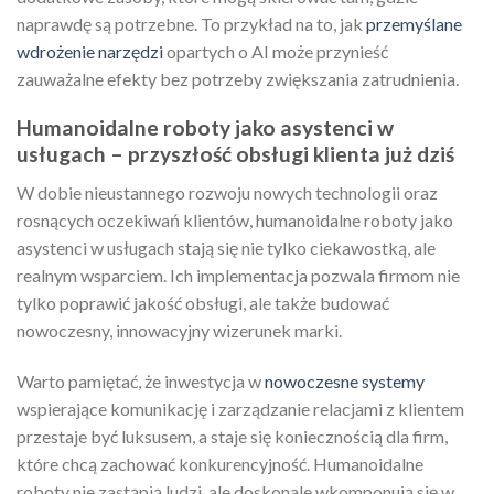
naprawdę są potrzebne. To przykład na to, jak
przemyślane
wdrożenie narzędzi
opartych o AI może przynieść
zauważalne efekty bez potrzeby zwiększania zatrudnienia.
Humanoidalne roboty jako asystenci w
usługach – przyszłość obsługi klienta już dziś
W dobie nieustannego rozwoju nowych technologii oraz
rosnących oczekiwań klientów, humanoidalne roboty jako
asystenci w usługach stają się nie tylko ciekawostką, ale
realnym wsparciem. Ich implementacja pozwala firmom nie
tylko poprawić jakość obsługi, ale także budować
nowoczesny, innowacyjny wizerunek marki.
Warto pamiętać, że inwestycja w
nowoczesne systemy
wspierające komunikację i zarządzanie relacjami z klientem
przestaje być luksusem, a staje się koniecznością dla firm,
które chcą zachować konkurencyjność. Humanoidalne
roboty nie zastąpią ludzi, ale doskonale wkomponują się w