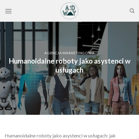
Skip
to
content
AGENCJA MARKETINGOWA
Humanoidalne roboty jako asystenci w
usługach
Humanoidalne roboty jako asystenci w usługach: jak