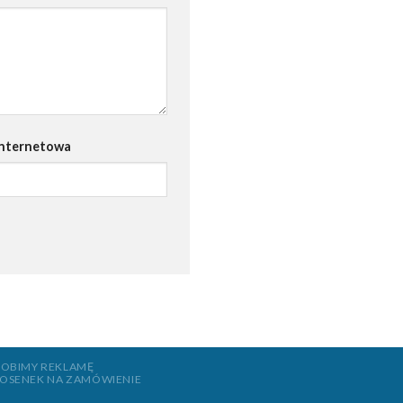
internetowa
OBIMY REKLAMĘ
IOSENEK NA ZAMÓWIENIE