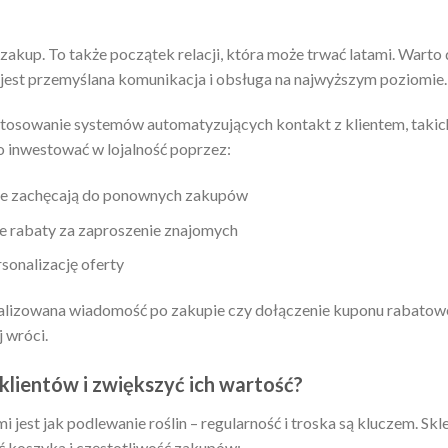
zakup. To także początek relacji, która może trwać latami. Warto 
 jest przemyślana komunikacja i obsługa na najwyższym poziomie.
tosowanie systemów automatyzujących kontakt z klientem, takich
o inwestować w lojalność poprzez:
óre zachęcają do ponownych zakupów
e rabaty za zaproszenie znajomych
rsonalizację oferty
nalizowana wiadomość po zakupie czy dołączenie kuponu rabatowe
j wróci.
 klientów i zwiększyć ich wartość?
mi jest jak podlewanie roślin – regularność i troska są kluczem. 
ć koszyka i częstotliwość zakupów: