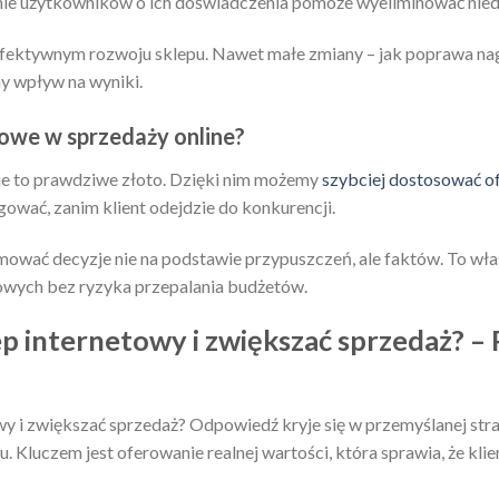
nie użytkowników o ich doświadczenia pomoże wyeliminować nie
efektywnym rozwoju sklepu. Nawet małe zmiany – jak poprawa na
y wpływ na wyniki.
owe w sprzedaży online?
e to prawdziwe złoto. Dzięki nim możemy
szybciej dostosować o
ować, zanim klient odejdzie do konkurencji.
ować decyzje nie na podstawie przypuszczeń, ale faktów. To wła
owych bez ryzyka przepalania budżetów.
ep internetowy i zwiększać sprzedaż? 
y i zwiększać sprzedaż? Odpowiedź kryje się w przemyślanej strat
u. Kluczem jest oferowanie realnej wartości, która sprawia, że klien