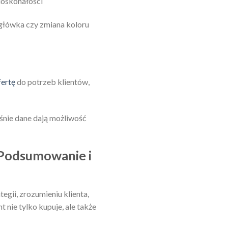
doskonałości
główka czy zmiana koloru
fertę
do potrzeb klientów,
śnie dane dają możliwość
– Podsumowanie i
egii, zrozumieniu klienta,
t nie tylko kupuje, ale także