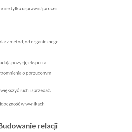
re nie tylko usprawnią proces
hlarz metod, od organicznego
budują pozycję eksperta.
rzypomnienia o porzuconym
iększyć ruch i sprzedaż.
widoczność w wynikach
Budowanie relacji