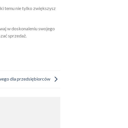
ęki temu nie tylko zwiększysz
tawaj w doskonaleniu swojego
szać sprzedaż.
ego dla przedsiębiorców