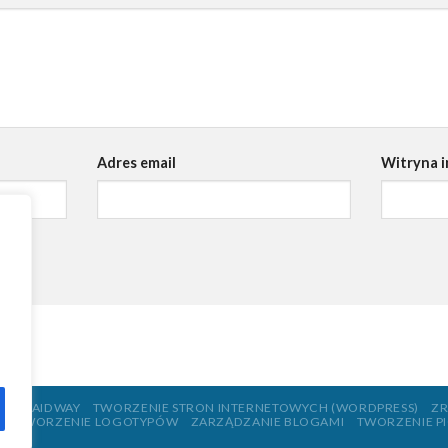
Adres email
Witryna 
NCJI AIDWAY
TWORZENIE STRON INTERNETOWYCH (WORDPRESS)
ZR
E
TWORZENIE LOGOTYPÓW
ZARZĄDZANIE BLOGAMI
TWORZENIE P