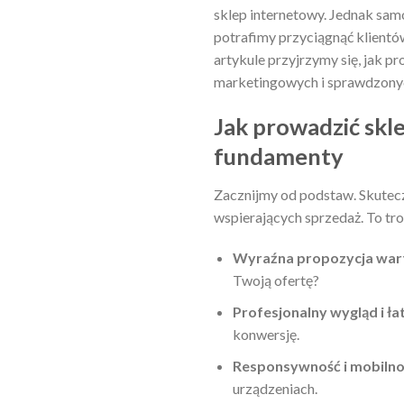
sklep internetowy. Jednak sam
potrafimy przyciągnąć klientó
artykule przyjrzymy się, jak p
marketingowych i sprawdzonych
Jak prowadzić skl
fundamenty
Zacznijmy od podstaw. Skuteczn
wspierających sprzedaż. To tr
Wyraźna propozycja war
Twoją ofertę?
Profesjonalny wygląd i ł
konwersję.
Responsywność i mobilno
urządzeniach.