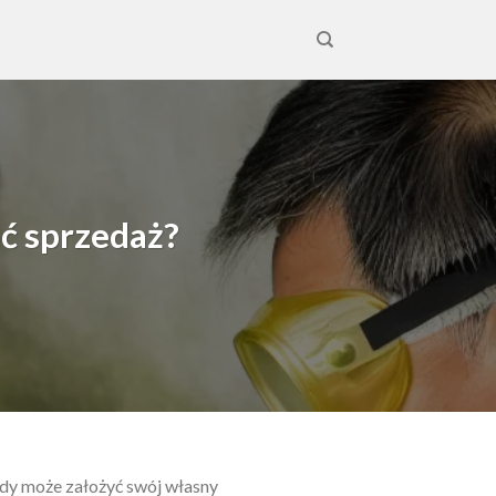
ać sprzedaż?
ażdy może założyć swój własny