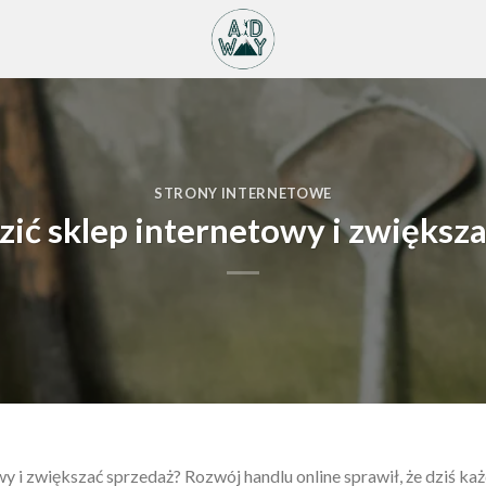
STRONY INTERNETOWE
ić sklep internetowy i zwiększ
y i zwiększać sprzedaż? Rozwój handlu online sprawił, że dziś k