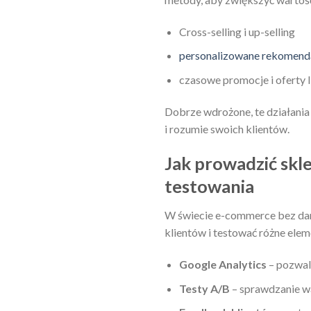
Cross-selling i up-selling
personalizowane rekomend
czasowe promocje i oferty 
Dobrze wdrożone, te działania 
i rozumie swoich klientów.
Jak prowadzić skle
testowania
W świecie e-commerce bez dany
klientów i testować różne ele
Google Analytics
– pozwala
Testy A/B
– sprawdzanie wa