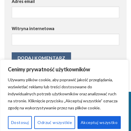
Adres email
Witryna internetowa
Cenimy prywatność użytkowników
Używamy plików cookie, aby poprawić jakość przeglądania,
wyświetlać reklamy lub treści dostosowane do
indywidualnych potrzeb użytkowników oraz analizować ruch
KONTAKT
KRYSTIAN GRZYB – ZAŁOŻYCIEL AGENCJI AIDWAY
na stronie. Kliknięcie przycisku „Akceptuj wszystkie” oznacza
TWORZENIE STRON INTERNETOWYCH (WORDPRESS)
ZROBIMY REKLAMĘ
zgodę na wykorzystywanie przez nas plików cookie.
WPROWADZANIE FIRM NA RYNKI ZAGRANICZNE
TWORZENIE LOGOTYPÓW
ZARZĄDZANIE BLOGAMI
TWORZENIE PIOSENEK NA ZAMÓWIENIE
AIDWAY – SYSTEM RAIN
Dostosuj
Odrzuć wszystkie
Akceptuj wszystko
2026 ©
AIDWAY