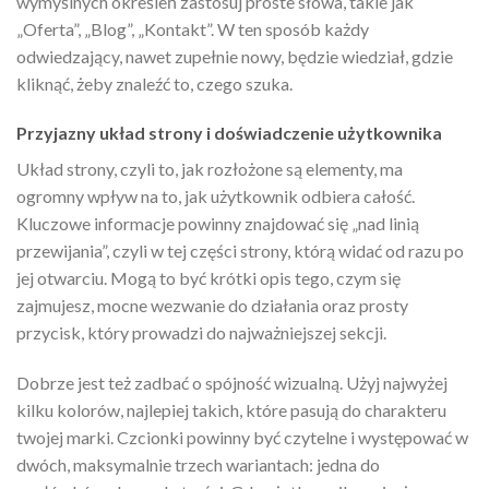
wymyślnych określeń zastosuj proste słowa, takie jak
„Oferta”, „Blog”, „Kontakt”. W ten sposób każdy
odwiedzający, nawet zupełnie nowy, będzie wiedział, gdzie
kliknąć, żeby znaleźć to, czego szuka.
Przyjazny układ strony i doświadczenie użytkownika
Układ strony, czyli to, jak rozłożone są elementy, ma
ogromny wpływ na to, jak użytkownik odbiera całość.
Kluczowe informacje powinny znajdować się „nad linią
przewijania”, czyli w tej części strony, którą widać od razu po
jej otwarciu. Mogą to być krótki opis tego, czym się
zajmujesz, mocne wezwanie do działania oraz prosty
przycisk, który prowadzi do najważniejszej sekcji.
Dobrze jest też zadbać o spójność wizualną. Użyj najwyżej
kilku kolorów, najlepiej takich, które pasują do charakteru
twojej marki. Czcionki powinny być czytelne i występować w
dwóch, maksymalnie trzech wariantach: jedna do