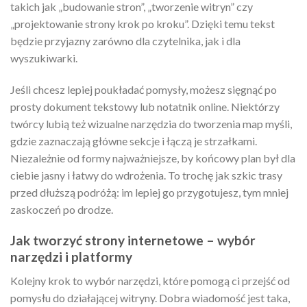
takich jak „budowanie stron”, „tworzenie witryn” czy
„projektowanie strony krok po kroku”. Dzięki temu tekst
będzie przyjazny zarówno dla czytelnika, jak i dla
wyszukiwarki.
Jeśli chcesz lepiej poukładać pomysły, możesz sięgnąć po
prosty dokument tekstowy lub notatnik online. Niektórzy
twórcy lubią też wizualne narzędzia do tworzenia map myśli,
gdzie zaznaczają główne sekcje i łączą je strzałkami.
Niezależnie od formy najważniejsze, by końcowy plan był dla
ciebie jasny i łatwy do wdrożenia. To trochę jak szkic trasy
przed dłuższą podróżą: im lepiej go przygotujesz, tym mniej
zaskoczeń po drodze.
Jak tworzyć strony internetowe – wybór
narzędzi i platformy
Kolejny krok to wybór narzędzi, które pomogą ci przejść od
pomysłu do działającej witryny. Dobra wiadomość jest taka,