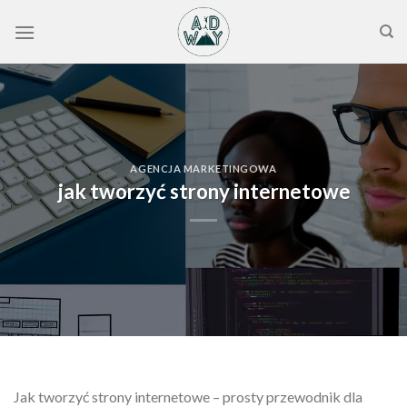
Skip
to
content
AGENCJA MARKETINGOWA
jak tworzyć strony internetowe
Jak tworzyć strony internetowe – prosty przewodnik dla