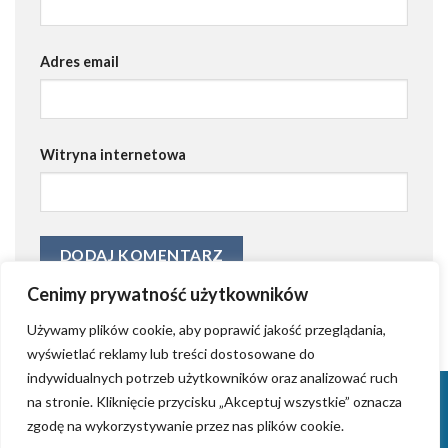
Adres email
Witryna internetowa
Cenimy prywatność użytkowników
Używamy plików cookie, aby poprawić jakość przeglądania,
wyświetlać reklamy lub treści dostosowane do
indywidualnych potrzeb użytkowników oraz analizować ruch
KONTAKT
KRYSTIAN GRZYB – ZAŁOŻYCIEL AGENCJI AIDWAY
na stronie. Kliknięcie przycisku „Akceptuj wszystkie” oznacza
TWORZENIE STRON INTERNETOWYCH (WORDPRESS)
ZROBIMY REKLAMĘ
zgodę na wykorzystywanie przez nas plików cookie.
WPROWADZANIE FIRM NA RYNKI ZAGRANICZNE