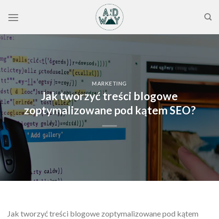
Skip
to
content
MARKETING
Jak tworzyć treści blogowe
zoptymalizowane pod kątem SEO?
Jak tworzyć treści blogowe zoptymalizowane pod kątem