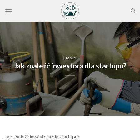
Skip
to
content
BIZNES
Jak znaleźć inwestora dla startupu?
Jak znaleźć inwestora dla startupu?