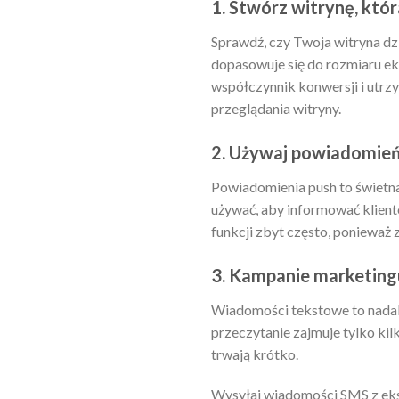
1. Stwórz witrynę, któ
Sprawdź, czy Twoja witryna dzi
dopasowuje się do rozmiaru ek
współczynnik konwersji i utrz
przeglądania witryny.
2. Używaj powiadomień
Powiadomienia push to świetna
używać, aby informować klient
funkcji zbyt często, ponieważ
3. Kampanie marketin
Wiadomości tekstowe to nadal
przeczytanie zajmuje tylko ki
trwają krótko.
Wysyłaj wiadomości SMS z eks