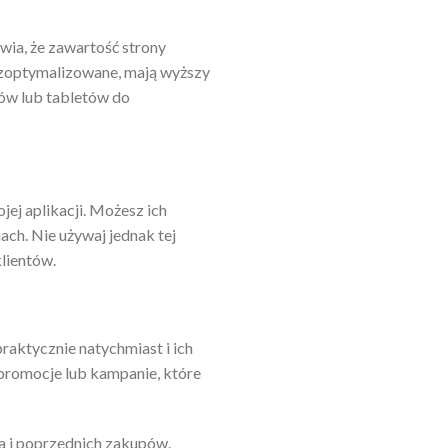
a, że ​​zawartość strony
e zoptymalizowane, mają wyższy
ów lub tabletów do
ej aplikacji. Możesz ich
ch. Nie używaj jednak tej
lientów.
aktycznie natychmiast i ich
 promocje lub kampanie, które
a i poprzednich zakupów.