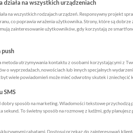
ra działa na wszystkich urządzeniach
ała na wszystkich rodzajach urządzeń. Responsywny projekt sprawi
ranu, co poprawia wrażenia użytkownika. Strony, które są dobrz
ymują zainteresowanie użytkowników, gdy korzystają ze smartfon
 push
 metoda utrzymywania kontaktu z osobami korzystającymi z Twoj
ów o wyprzedażach, nowościach lub innych specjalnych wydarzenia
 zbyt wiele powiadomień może mieć odwrotny skutek i zniechęcić k
gu SMS
 dobry sposób na marketing. Wiadomości tekstowe przychodzą pr
lka sekund. To świetny sposób na rozmowę z ludźmi, gdy planujesz
kluzywnymi rabatami. Dostosuj przekaz do zainteresowań klient