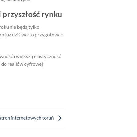
 przyszłość rynku
roku nie będą tylko
go już dziś warto przygotować
wność i większą elastyczność
s do realiów cyfrowej
stron internetowych toruń