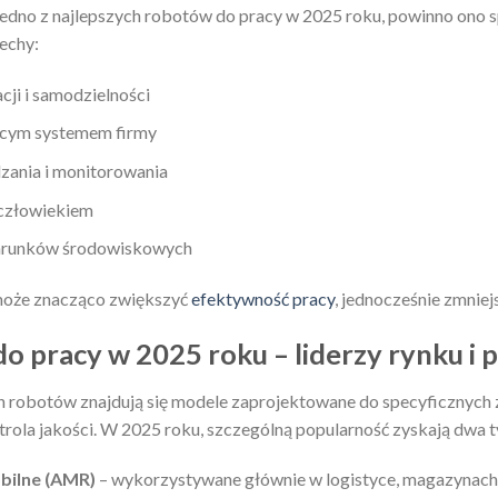
 jedno z najlepszych robotów do pracy w 2025 roku, powinno ono s
echy:
ji i samodzielności
jącym systemem firmy
zania i monitorowania
 człowiekiem
arunków środowiskowych
może znacząco zwiększyć
efektywność pracy
, jednocześnie zmniej
do pracy w 2025 roku – liderzy rynku i
 robotów znajdują się modele zaprojektowane do specyficznych z
trola jakości. W 2025 roku, szczególną popularność zyskają dwa 
bilne (AMR)
– wykorzystywane głównie w logistyce, magazynach i