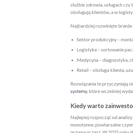
służbie zdrowia, usługach czy 
obsługują klientów, a w logist
Najbardziej rozwinięte branże 
Sektor produkcyjny – monta
Logistyka – sortowanie pa
Medycyna – diagnostyka, c
Retail – obsługa klienta, 
Rozwiązania te przyczyniają si
systemy
, które wcześniej wyda
Kiedy warto zainwest
Najlepiej rozpocząć od analiz
monotonne, powtarzalne czynno
przypuszczasz. W 2025 roku dos