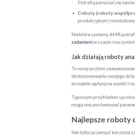
Potrafią poruszać się samod
Coboty (roboty współpra
produkcyjnym i montażowym,
Niektóre systemy AMR potrafią
zadaniami
w czasie rzeczywist
Jak działają roboty an
To nowy poziom zaawansowania
dostosowywania swojego działa
te realnie wpłyną na wyniki i r
Typowym przykładem są roboty
mogą one porównywać parametr
Najlepsze roboty 
Nie tylko przemysł korzysta z