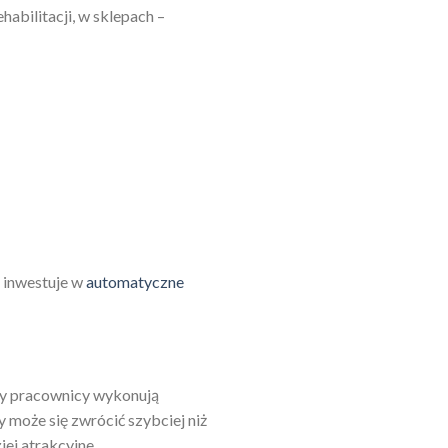
abilitacji, w sklepach –
m inwestuje w
automatyczne
Czy pracownicy wykonują
 może się zwrócić szybciej niż
ej atrakcyjne.