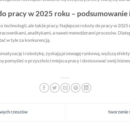
do pracy w 2025 roku – podsumowanie i
ko technologii, ale także pracy. Najlepsze roboty do pracy w 2025 
pracownikami, analitykami, a nawet menedżerami procesów. Dlate
stać w tyle za konkurencją.
tomatyzację i robotykę, zyskają przewagę rynkową, wyższą efekty
 by pomyśleć o przyszłości miejsca pracy i dostosować swój bizne
owych rzeszów
tworzenie 