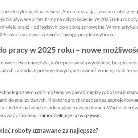
j niż kiedykolwiek wcześniej. Automatyzacja, sztuczna inteligencja
zędzia używane przez firmy na całym świecie. W 2025 roku roboty 
 wielu branż – od logistyki po opiekę zdrowotną. W tym artykule 
025 roku i na co warto zwrócić uwagę przy ich wyborze.
do pracy w 2025 roku – nowe możliwości
po nowoczesne narzędzia, które poprawiają wydajność, bezpieczeńs
w dużych zakładach przemysłowych, ale również w mniejszych firmac
technologicznemu dziś możemy wybierać między robotami human
mi do analizy danych. Niektóre z tych urządzeń są zaprojektow
y z ludźmi na halach produkcyjnych czy w biurach. Wśród liderów
ykrywać problemy i
samodzielnie je rozwiązywać
.
mieć roboty uznawane za najlepsze?