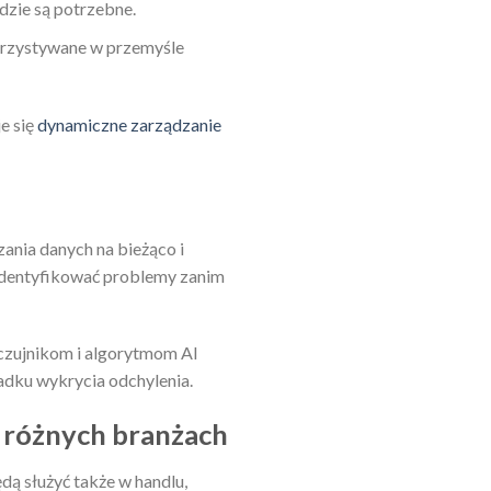
dzie są potrzebne.
orzystywane w przemyśle
e się
dynamiczne zarządzanie
nia danych na bieżąco i
 identyfikować problemy zanim
czujnikom i algorytmom AI
dku wykrycia odchylenia.
w różnych branżach
dą służyć także w handlu,