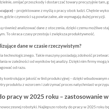
zielnie, omijać przeszkody i dostarczać towary precyzyjnie tam, g
cujące)
– projektowane z myślą o pracy obok ludzi. Chętnie wyk
 gdzie czynności są powtarzalne, ale wymagają dużej precyzji.
 również analizować dane z otoczenia, dzięki czemu możliwe staj
ym. To skraca czasy przestoju i zwiększa produktywność.
alizujące dane w czasie rzeczywistym?
 technologicznego. Takie maszyny posiadają zdolność przetwarza
nia w zależności od wyników tej analizy. Dzięki nim firmy mogą
eagować od razu.
 kontrolujące jakość w linii produkcyjnej – dzięki wbudowanym 
y produktu z wzorcem i zatrzymać proces natychmiast w przypa
do pracy w 2025 roku – zastosowanie 
 nowoczesnej robotyki. Najlepsze roboty do pracy w 2025 roku bę