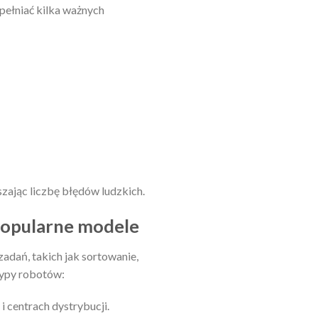
pełniać kilka ważnych
szając liczbę błędów ludzkich.
 popularne modele
adań, takich jak sortowanie,
typy robotów:
 centrach dystrybucji.