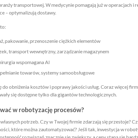
branży transportowej. W medycynie pomagają już w operacjach i reh
yce – optymalizują dostawy.
to:
ż, pakowanie, przenoszenie ciężkich elementów
czek, transport wewnętrzny, zarządzanie magazynem
hirurgia wspomagana AI
uzupełnianie towarów, systemy samoobsługowe
ę do obniżenia kosztów i poprawy jakości usług. Coraz więcej fir
wały się dostępne tylko dla gigantów technologicznych.
ować w robotyzację procesów?
y własnych potrzeb. Czy w Twojej firmie zdarzają się przestoje? 
ści, które można zautomatyzować? Jeśli tak, inwestycja w roboty
tępność rozwiązań znacznie się zwiększy, a ceny staną się bardzi