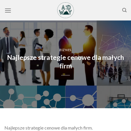
Skip
to
content
BIZNES
Najlepsze strategie cenowe dla małych
firm
Najlepsze strategie cenowe dla małych firm.