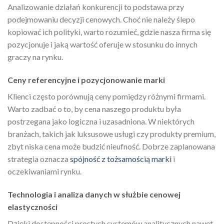
Analizowanie działań konkurencji to podstawa przy
podejmowaniu decyzji cenowych. Choć nie należy ślepo
kopiować ich polityki, warto rozumieć, gdzie nasza firma się
pozycjonuje i jaką wartość oferuje w stosunku do innych
graczy na rynku.
Ceny referencyjne i pozycjonowanie marki
Klienci często porównują ceny pomiędzy różnymi firmami.
Warto zadbać o to, by cena naszego produktu była
postrzegana jako logiczna i uzasadniona. W niektórych
branżach, takich jak luksusowe usługi czy produkty premium,
zbyt niska cena może budzić nieufność. Dobrze zaplanowana
strategia oznacza
spójność z tożsamością marki
i
oczekiwaniami rynku.
Technologia i analiza danych w służbie cenowej
elastyczności
Dzięki dostępności prostych systemów analitycznych nawet