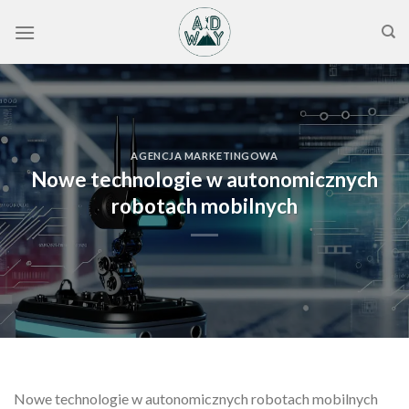
Skip
to
content
AGENCJA MARKETINGOWA
Nowe technologie w autonomicznych
robotach mobilnych
Nowe technologie w autonomicznych robotach mobilnych