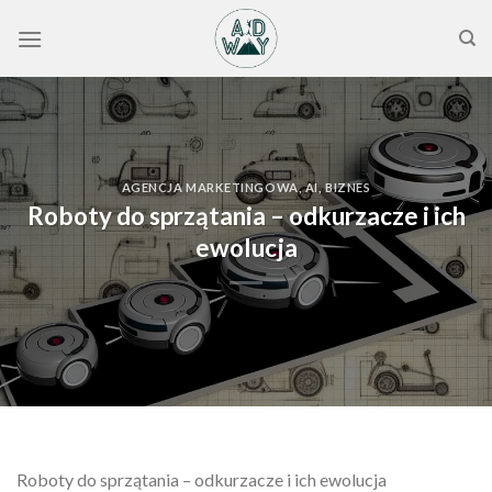
Skip
to
content
AGENCJA MARKETINGOWA
,
AI
,
BIZNES
Roboty do sprzątania – odkurzacze i ich
ewolucja
Roboty do sprzątania – odkurzacze i ich ewolucja