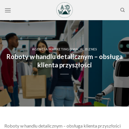
Skip
to
content
AGENCJA MARKETINGOWA
,
AI
,
BIZNES
Roboty w handlu detalicznym – obsługa
klienta przyszłości
Roboty w handlu detalicznym – obsługa klienta przyszłości