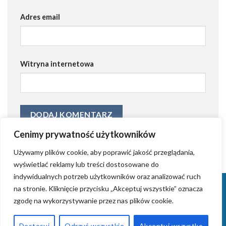
Adres email
Witryna internetowa
Cenimy prywatność użytkowników
Używamy plików cookie, aby poprawić jakość przeglądania,
wyświetlać reklamy lub treści dostosowane do
indywidualnych potrzeb użytkowników oraz analizować ruch
KONTAKT
KRYSTIAN GRZYB – ZAŁOŻYCIEL AGENCJI AIDWAY
na stronie. Kliknięcie przycisku „Akceptuj wszystkie” oznacza
TWORZENIE STRON INTERNETOWYCH (WORDPRESS)
ZROBIMY REKLAMĘ
zgodę na wykorzystywanie przez nas plików cookie.
WPROWADZANIE FIRM NA RYNKI ZAGRANICZNE
TWORZENIE LOGOTYPÓW
ZARZĄDZANIE BLOGAMI
TWORZENIE PIOSENEK NA ZAMÓWIENIE
AIDWAY – SYSTEM RAIN
Dostosuj
Odrzuć wszystkie
Akceptuj wszystko