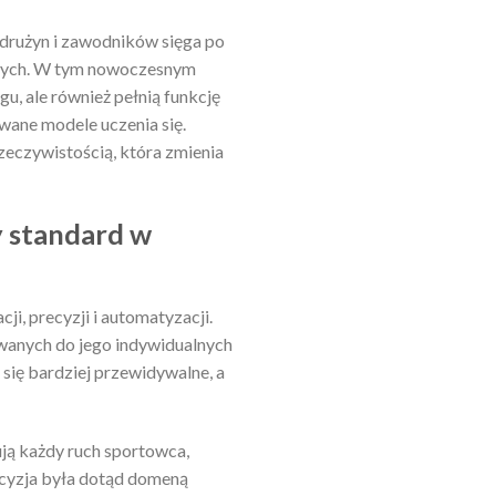
 drużyn i zawodników sięga po
czych. W tym nowoczesnym
u, ale również pełnią funkcję
owane modele uczenia się.
rzeczywistością, która zmienia
y standard w
i, precyzji i automatyzacji.
anych do jego indywidualnych
ą się bardziej przewidywalne, a
ują każdy ruch sportowca,
ecyzja była dotąd domeną