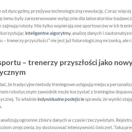
e od dyscypliny, przeżywa technologiczną rewolucję. Coraz więcej
adę temu były zarezerwowane wyłącznie dla laboratoriów badaw
 zajmują roboty. Nie tylko wspierają one sportowców w ich trening
korzystując
inteligentne algorytmy
, analizę danych i zautomatyz
 – trenerzy przyszłości” nie jest już futurologiczną mrzonką, ale 
sportu – trenerzy przyszłości jako now
zycznym
ać, że tradycyjne metody treningowe ustępują miejsca personalizacj
om robotycznym zawodnik może korzystać z treningów dopasow
zycznej. To właśnie
indywidualne podejście
sprawia, że wyniki staj
.
y analizują ogromne zbiory danych w czasie rzeczywistym. Rejestr
poziom zmęczenia, by dostosować intensywność ćwiczeń. Taka pr