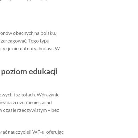
fonów obecnych na boisku.
k zareagować. Tego typu
ecyzje niemal natychmiast. W
 poziom edukacji
towych i szkołach. Wdrażanie
ież na zrozumienie zasad
 w czasie rzeczywistym – bez
ać nauczycieli WF-u, oferując