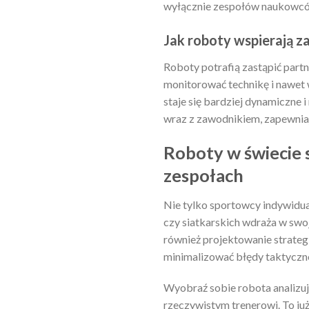
wyłącznie zespołów naukowców.
Jak roboty wspierają 
Roboty potrafią zastąpić part
monitorować technikę i nawet
staje się bardziej dynamiczne i
wraz z zawodnikiem, zapewniaj
Roboty w świecie s
zespołach
Nie tylko sportowcy indywidual
czy siatkarskich wdraża w swoj
również projektowanie strategi
minimalizować błędy taktyczne
Wyobraź sobie robota analizuj
rzeczywistym trenerowi. To już