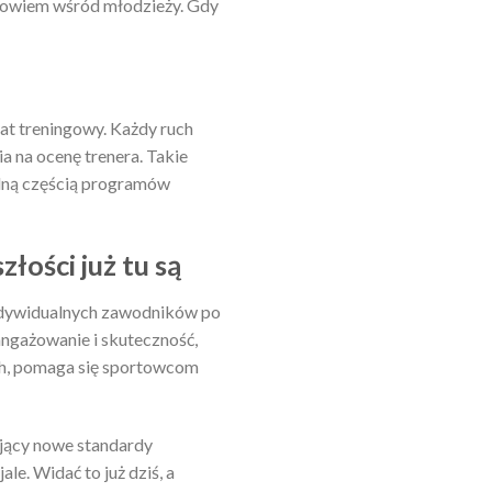
drowiem wśród młodzieży. Gdy
at treningowy. Każdy ruch
a na ocenę trenera. Takie
alną częścią programów
łości już tu są
 indywidualnych zawodników po
aangażowanie i skuteczność,
ch, pomaga się sportowcom
tujący nowe standardy
le. Widać to już dziś, a