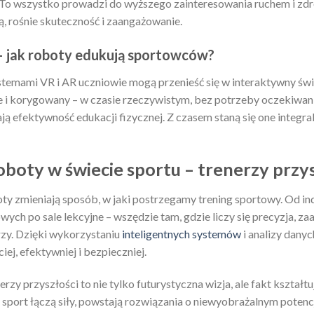
. To wszystko prowadzi do wyższego zainteresowania ruchem i z
ą, rośnie skuteczność i zaangażowanie.
– jak roboty edukują sportowców?
ystemami VR i AR uczniowie mogą przenieść się w interaktywny świ
e i korygowany – w czasie rzeczywistym, bez potrzeby oczekiwani
ją efektywność edukacji fizycznej. Z czasem staną się one integr
oty w świecie sportu – trenerzy przysz
boty zmieniają sposób, w jaki postrzegamy trening sportowy. Od
owych po sale lekcyjne – wszędzie tam, gdzie liczy się precyzja, z
rzy. Dzięki wykorzystaniu
inteligentnych systemów
i analizy dany
ej, efektywniej i bezpieczniej.
erzy przyszłości to nie tylko futurystyczna wizja, ale fakt kształ
i sport łączą siły, powstają rozwiązania o niewyobrażalnym potencja