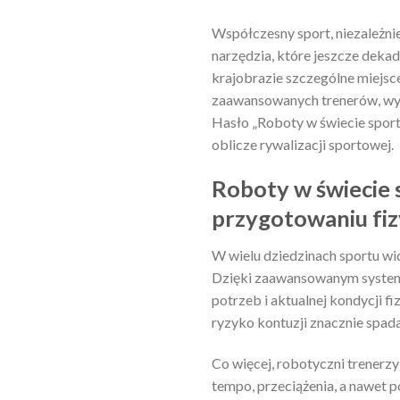
Współczesny sport, niezależni
narzędzia, które jeszcze dek
krajobrazie szczególne miejsce
zaawansowanych trenerów, wy
Hasło „Roboty w świecie sportu
oblicze rywalizacji sportowej.
Roboty w świecie 
przygotowaniu fi
W wielu dziedzinach sportu wid
Dzięki zaawansowanym system
potrzeb i aktualnej kondycji fi
ryzyko kontuzji znacznie spada
Co więcej, robotyczni trenerz
tempo, przeciążenia, a nawet 