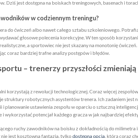
 Dziś jest dostępna na boiskach treningowych, basenach i tora
zawodników w codziennym treningu?
nera do ćwiczeń albo nawet całego sztabu szkoleniowego. Potrafi
 wydawać głosowe polecenia korekcyjne. W ten sposób korzystan
 realistyczne, a sportowiec nie jest skazany na monotonię ćwiczeń.
ąc coraz bardziej trafne analizy postępów i błędów.
portu – trenerzy przyszłości zmieniają
ni korzystają z rewolucji technologicznej. Coraz więcej zespołów
e struktury robotycznych asystentów trenera. Ich zadaniem jest n
i i planowanie ustawienia zespołu w oparciu o sztuczną inteligenc
 i wykorzystać potencjał każdego gracza w jak najbardziej efek
ącego ruchy zawodników na boisku z dokładnością do milimetra i 
 nie jest kosztowna fantazja, tylko
dostępna opcja
, którą coraz c