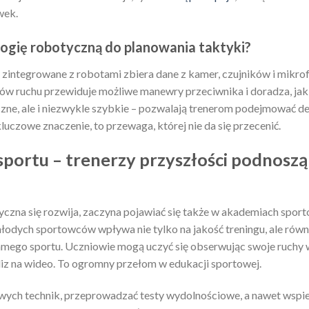
wek.
ogię robotyczną do planowania taktyki?
ntegrowane z robotami zbiera dane z kamer, czujników i mikro
ów ruchu przewiduje możliwe manewry przeciwnika i doradza, ja
eczne, ale i niezwykle szybkie – pozwalają trenerom podejmować d
luczowe znaczenie, to przewaga, której nie da się przecenić.
sportu – trenerzy przyszłości podnoszą
yczna się rozwija, zaczyna pojawiać się także w akademiach spor
odych sportowców wpływa nie tylko na jakość treningu, ale równ
 samego sportu. Uczniowie mogą uczyć się obserwując swoje ruchy
liz na wideo. To ogromny przełom w edukacji sportowej.
ch technik, przeprowadzać testy wydolnościowe, a nawet wspier