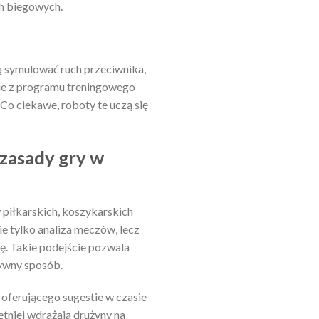
ch biegowych.
ą symulować ruch przeciwnika,
ie z programu treningowego
 Co ciekawe, roboty te uczą się
 zasady gry w
 piłkarskich, koszykarskich
ie tylko analiza meczów, lecz
ję. Takie podejście pozwala
tywny sposób.
oferującego sugestie w czasie
hętniej wdrażają drużyny na