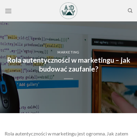
Skip
to
content
MARKETING
Rola autentyczności w marketingu – jak
budować zaufanie?
Rola autentyczności w marketingu jest ogromna. Jak zatem