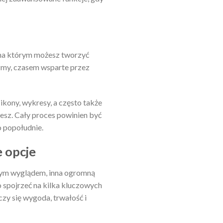
 na którym możesz tworzyć
izmy, czasem wsparte przez
kony, wykresy, a często także
ujesz. Cały proces powinien być
o popołudnie.
e opcje
snym wyglądem, inna ogromną
o spojrzeć na kilka kluczowych
zy się wygoda, trwałość i