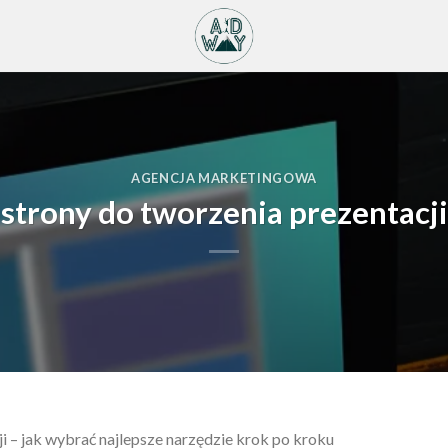
AGENCJA MARKETINGOWA
strony do tworzenia prezentacji
i – jak wybrać najlepsze narzędzie krok po kroku