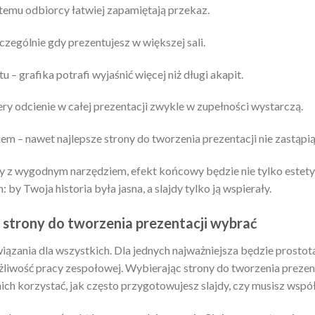
i temu odbiorcy łatwiej zapamiętają przekaz.
czególnie gdy prezentujesz w większej sali.
 – grafika potrafi wyjaśnić więcej niż długi akapit.
tery odcienie w całej prezentacji zwykle w zupełności wystarczą.
m – nawet najlepsze strony do tworzenia prezentacji nie zastąpią
y z wygodnym narzędziem, efekt końcowy będzie nie tylko estetycz
 by Twoja historia była jasna, a slajdy tylko ją wspierały.
strony do tworzenia prezentacji wybrać
ązania dla wszystkich. Dla jednych najważniejsza będzie prostota
liwość pracy zespołowej. Wybierając strony do tworzenia prezent
nich korzystać, jak często przygotowujesz slajdy, czy musisz wspó