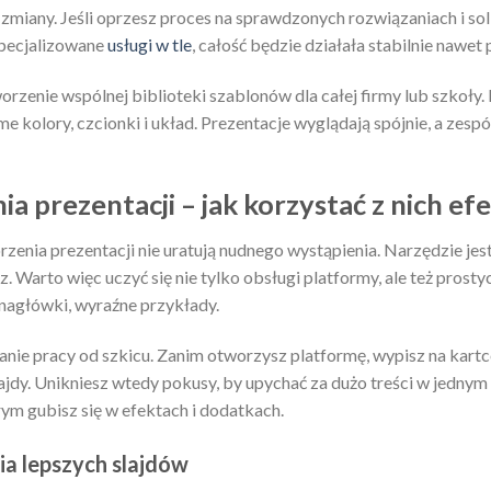
zmiany. Jeśli oprzesz proces na sprawdzonych rozwiązaniach i so
pecjalizowane
usługi w tle
, całość będzie działała stabilnie nawet
rzenie wspólnej biblioteki szablonów dla całej firmy lub szkoły
e kolory, czcionki i układ. Prezentacje wyglądają spójnie, a zespó
a prezentacji – jak korzystać z nich e
zenia prezentacji nie uratują nudnego wystąpienia. Narzędzie jes
. Warto więc uczyć się nie tylko obsługi platformy, ale też prost
 nagłówki, wyraźne przykłady.
ie pracy od szkicu. Zanim otworzysz platformę, wypisz na kartc
ajdy. Unikniesz wtedy pokusy, by upychać za dużo treści w jednym
ym gubisz się w efektach i dodatkach.
a lepszych slajdów