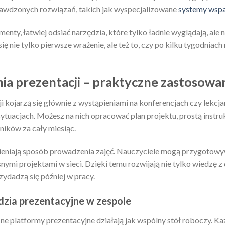
rawdzonych rozwiązań, takich jak wyspecjalizowane
systemy wspa
enty, łatwiej odsiać narzędzia, które tylko ładnie wyglądają, ale
ę nie tylko pierwsze wrażenie, ale też to, czy po kilku tygodniach
ia prezentacji – praktyczne zastosowani
i kojarzą się głównie z wystąpieniami na konferencjach czy lekcj
sytuacjach. Możesz na nich opracować plan projektu, prostą instruk
ików za cały miesiąc.
ieniają sposób prowadzenia zajęć. Nauczyciele mogą przygotowyw
ymi projektami w sieci. Dzięki temu rozwijają nie tylko wiedzę z
zydadzą się później w pracy.
dzia prezentacyjne w zespole
 platformy prezentacyjne działają jak wspólny stół roboczy. Ka