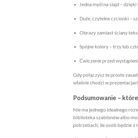
Jedna myśl na slajd – dzięk
Duże, czytelne czcionki – sz
Obrazy zamiast ściany tekstu
Spójne kolory – trzy lub cz
Ćwiczenie przed wystąpienie
Gdy połączysz te proste zasad
właśnie chodzi w prezentacjach:
Podsumowanie – które 
Nie ma jednego idealnego rozwi
biblioteka szablonów albo moż
potrzebach: ile osób będzie z 