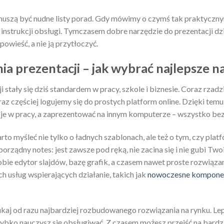
muszą być nudne listy porad. Gdy mówimy o czymś tak praktyczny
 instrukcji obsługi. Tymczasem dobre narzędzie do prezentacji dzi
owieść, a nie ją przytłoczyć.
a prezentacji – jak wybrać najlepsze n
 stały się dziś standardem w pracy, szkole i biznesie. Coraz rzadzi
az częściej logujemy się do prostych platform online. Dzięki te
je w pracy, a zaprezentować na innym komputerze – wszystko bez
rto myśleć nie tylko o ładnych szablonach, ale też o tym, czy plat
porządny notes: jest zawsze pod ręką, nie zacina się i nie gubi Two
bie edytor slajdów, bazę grafik, a czasem nawet proste rozwiązan
ch usług wspierających działanie, takich jak
nowoczesne kompone
zukaj od razu najbardziej rozbudowanego rozwiązania na rynku. Le
szybko nauczysz się obsługiwać. Z czasem możesz przejść na bard