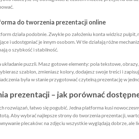
bować.
forma do tworzenia prezentacji online
orm działa podobnie. Zwykle po założeniu konta widzisz pulpit,
ejące i udostępniać je innym osobom. W tle działają różne mechan
bają o szybkość i stabilność.
układanie puzzli. Masz gotowe elementy: pola tekstowe, obrazy, i
ybierasz szablon, zmieniasz kolory, dodajesz swoje treści i zapis
iadczenia była w stanie przygotować czytelną prezentację w jedn
ia prezentacji – jak porównać dostępn
nych rozwiązań, łatwo się pogubić. Jedna platforma kusi nowocze
totą. Aby wybrać najlepsze strony do tworzenia prezentacji, wart
nywanie plecaków: na zdjęciu wszystkie wyglądają dobrze, ale lic