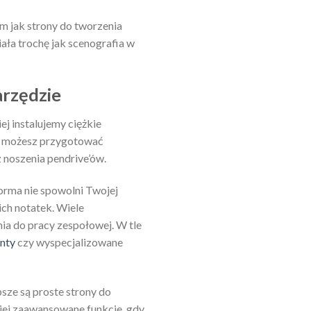
m jak strony do tworzenia
ała trochę jak scenografia w
arzędzie
ej instalujemy ciężkie
mu możesz przygotować
 noszenia pendrive’ów.
forma nie spowolni Twojej
ich notatek. Wiele
ia do pracy zespołowej. W tle
nty
czy wyspecjalizowane
psze są proste strony do
ziej zaawansowane funkcje, gdy