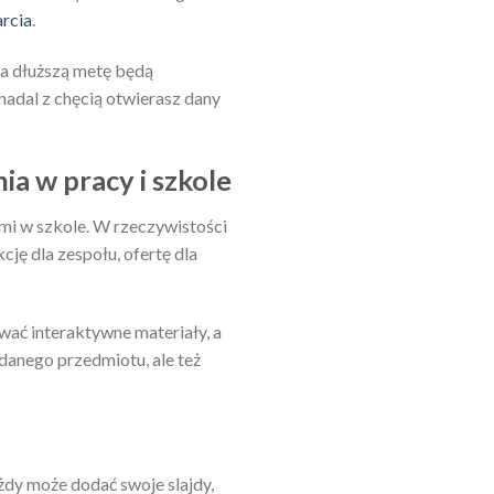
rcia
.
 na dłuższą metę będą
 nadal z chęcią otwierasz dany
a w pracy i szkole
ami w szkole. W rzeczywistości
cję dla zespołu, ofertę dla
ać interaktywne materiały, a
 danego przedmiotu, ale też
żdy może dodać swoje slajdy,