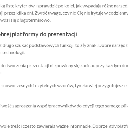
 listę kryteriów i sprawdzić po kolei, jak wypadają różne narzędz
 przez kilka dni. Zwróć uwagę, czy nic Cię nie irytuje w codzienn
rawdzi się długoterminowo.
brej platformy do prezentacji
sz długo szukać podstawowych funkcji, to zły znak. Dobre narzędzie
 technologii.
 do tworzenia prezentacji nie powinny się zacinać przy każdym dod
u.
j nowoczesnych i czytelnych wzorów, tym łatwiej przygotujesz e
iwość zaproszenia współpracowników do edycji tego samego plik
oje treści często zawierają ważne informacje. Dobrze, gdy platf