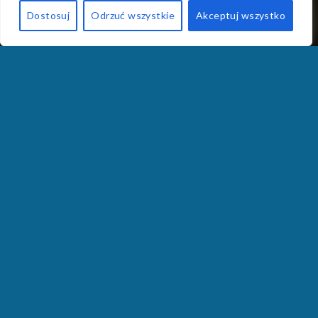
Dostosuj
Odrzuć wszystkie
Akceptuj wszystko
Tworzymy teksty piosenek i utwory muzyczne,
które poruszają
Muzyka to emocje zamknięte w dźwiękach i słowach. Dobry
tekst potrafi sprawić, że zwykła melodia staje się historią, a
zwykła piosenka – czymś, co zostaje w pamięci na lata.
Naszą pasją jest tworzenie
oryginalnych tekstów
piosenek
oraz
kompletnych utworów muzycznych
, które
oddają charakter artysty i trafiają prosto do serc słuchaczy.
Co oferujemy?
✔
Pisanie tekstów piosenek
– od intymnych ballad, przez
popowe hity, aż po energetyczne utwory rockowe czy
rapowe.
✔
Tworzenie kompletnych utworów
– melodia, aranżacja i