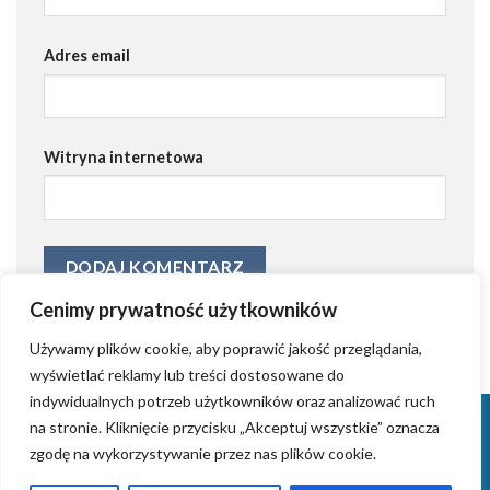
Adres email
Witryna internetowa
Cenimy prywatność użytkowników
Używamy plików cookie, aby poprawić jakość przeglądania,
wyświetlać reklamy lub treści dostosowane do
indywidualnych potrzeb użytkowników oraz analizować ruch
KONTAKT
KRYSTIAN GRZYB – ZAŁOŻYCIEL AGENCJI AIDWAY
na stronie. Kliknięcie przycisku „Akceptuj wszystkie” oznacza
TWORZENIE STRON INTERNETOWYCH (WORDPRESS)
ZROBIMY REKLAMĘ
zgodę na wykorzystywanie przez nas plików cookie.
WPROWADZANIE FIRM NA RYNKI ZAGRANICZNE
TWORZENIE LOGOTYPÓW
ZARZĄDZANIE BLOGAMI