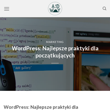
Skip
to
content
MARKETING
WordPress: Najlepsze praktyki dla
początkujących
WordPress: Najlepsze praktyki dla