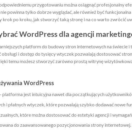
odpowiedniemu przygotowaniu można osiągnąć profesjonalny efek
nie powinna tylko dobrze wyglądać, ale również być funkcjonaln
 krok po kroku, jak stworzyć taką stronę i na co warto zwrócić u
ybrać WordPress dla agencji marketing
arniejszych platform do budowy stron internetowych na świecie i
 obsługi i dostęp do tysięcy wtyczek pozwalają dostosować stron
zięki temu możesz stworzyć zarówno prostą witrynę wizytówkową,
 używania WordPress
i – platforma jest intuicyjna nawet dla początkujących użytkownik
h i płatnych wtyczek, które pozwalają szybko dodawać nowe funk
ualnych, które można dostosować do estetyki agencji i wymagań
owana do zaawansowanego pozycjonowania strony internetowej.