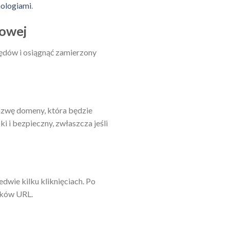
nologiami
.
gowej
łędów i osiągnąć zamierzony
nazwę domeny, która będzie
i i bezpieczny, zwłaszcza jeśli
dwie kilku kliknięciach. Po
inków URL.