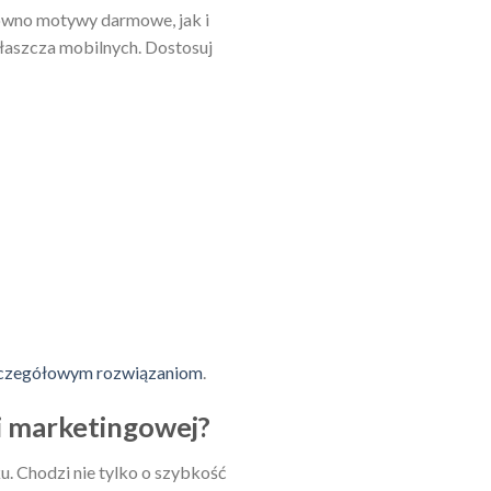
ówno motywy darmowe, jak i
właszcza mobilnych. Dostosuj
czegółowym rozwiązaniom
.
i marketingowej?
u. Chodzi nie tylko o szybkość