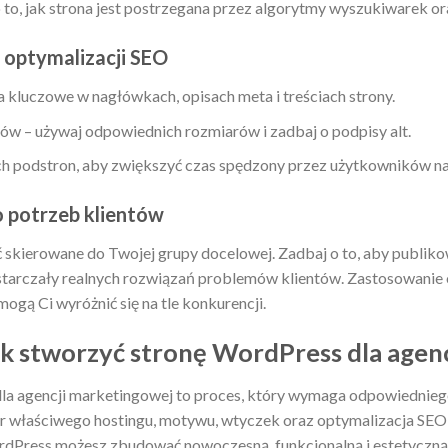
o to, jak strona jest postrzegana przez algorytmy wyszukiwarek 
optymalizacji SEO
 kluczowe w nagłówkach, opisach meta i treściach strony.
ów – używaj odpowiednich rozmiarów i zadbaj o podpisy alt.
ch podstron, aby zwiększyć czas spędzony przez użytkowników na 
o potrzeb klientów
yć skierowane do Twojej grupy docelowej. Zadbaj o to, aby publik
ostarczały realnych rozwiązań problemów klientów. Zastosowanie
ogą Ci wyróżnić się na tle konkurencji.
 stworzyć stronę WordPress dla agenc
la agencji marketingowej to proces, który wymaga odpowiednieg
 właściwego hostingu, motywu, wtyczek oraz optymalizacja SEO
rdPress możesz zbudować nowoczesną, funkcjonalną i estetyczną 