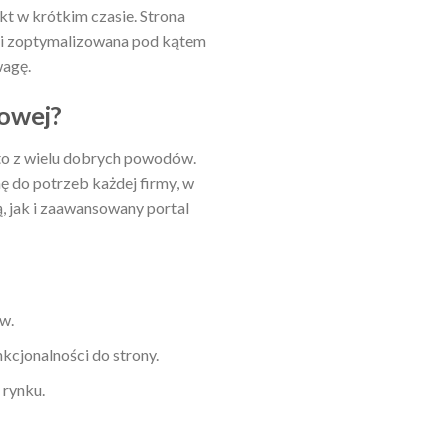
t w krótkim czasie. Strona
a i zoptymalizowana pod kątem
wagę.
owej?
 to z wielu dobrych powodów.
ę do potrzeb każdej firmy, w
 jak i zaawansowany portal
ów.
cjonalności do strony.
 rynku.