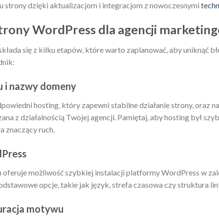
 strony dzięki aktualizacjom i integracjom z nowoczesnymi
tech
trony WordPress dla agencji marketin
kłada się z kilku etapów, które warto zaplanować, aby uniknąć b
dnik:
u i nazwy domeny
owiedni hosting, który zapewni stabilne działanie strony, oraz 
na z działalnością Twojej agencji. Pamiętaj, aby hosting był szybk
a znaczący ruch.
dPress
oferuje możliwość szybkiej instalacji platformy WordPress w zale
podstawowe opcje, takie jak język, strefa czasowa czy struktura l
guracja motywu