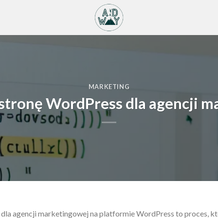
MARKETING
 stronę WordPress dla agencji m
 dla agencji marketingowej na platformie WordPress to proces, 