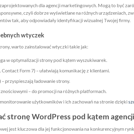
zaprojektowanych dla agencji marketingowych. Mogą to być zar
esponsywne, czyli dobrze wyświetlane na różnych urządzeniach, z
entów tak, aby odpowiadały identyfikacji wizualnej Twojej firmy.
rzebnych wtyczek
rony, warto zainstalować wtyczki takie jak:
ga w optymalizacji strony pod kątem wyszukiwarek.
 Contact Form 7) – ułatwiają komunikację z klientami.
 – przyspieszają ładowanie strony.
cznościowymi – do promocji na różnych platformach.
ą monitorowanie użytkowników i ich zachowań na stronie dzięki
sz
ać stronę WordPress pod kątem agencj
wej jest kluczowa dla jej funkcjonowania na konkurencyjnym rynk