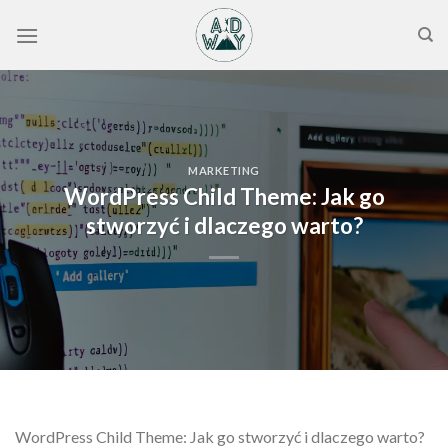
Skip
to
content
MARKETING
WordPress Child Theme: Jak go
stworzyć i dlaczego warto?
WordPress Child Theme: Jak go stworzyć i dlaczego warto?