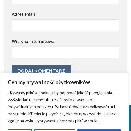
Adres email
Witryna internetowa
Cenimy prywatność użytkowników
Używamy plików cookie, aby poprawić jakość przeglądania,
wyświetlać reklamy lub treści dostosowane do
indywidualnych potrzeb użytkowników oraz analizować ruch
KONTAKT
KRYSTIAN GRZYB – ZAŁOŻYCIEL AGENCJI AIDWAY
na stronie. Kliknięcie przycisku „Akceptuj wszystkie” oznacza
TWORZENIE STRON INTERNETOWYCH (WORDPRESS)
ZROBIMY REKLAMĘ
zgodę na wykorzystywanie przez nas plików cookie.
WPROWADZANIE FIRM NA RYNKI ZAGRANICZNE
TWORZENIE LOGOTYPÓW
ZARZĄDZANIE BLOGAMI