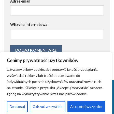
Adres email
Witryna internetowa
Cenimy prywatność użytkowników
Używamy plików cookie, aby poprawić jakość przeglądania,
wyświetlać reklamy lub treści dostosowane do
indywidualnych potrzeb użytkowników oraz analizować ruch
KONTAKT
KRYSTIAN GRZYB – ZAŁOŻYCIEL AGENCJI AIDWAY
na stronie. Kliknięcie przycisku „Akceptuj wszystkie” oznacza
TWORZENIE STRON INTERNETOWYCH (WORDPRESS)
ZROBIMY REKLAMĘ
zgodę na wykorzystywanie przez nas plików cookie.
WPROWADZANIE FIRM NA RYNKI ZAGRANICZNE
TWORZENIE LOGOTYPÓW
ZARZĄDZANIE BLOGAMI
TWORZENIE PIOSENEK NA ZAMÓWIENIE
AIDWAY – SYSTEM RAIN
Dostosuj
Odrzuć wszystkie
Akceptuj wszystko
2026 ©
AIDWAY