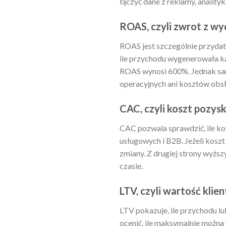
łączyć dane z reklamy, anality
ROAS, czyli zwrot z 
ROAS jest szczególnie przydat
ile przychodu wygenerowała ka
ROAS wynosi 600%. Jednak sam
operacyjnych ani kosztów obsłu
CAC, czyli koszt pozysk
CAC pozwala sprawdzić, ile k
usługowych i B2B. Jeżeli koszt
zmiany. Z drugiej strony wyższ
czasie.
LTV, czyli wartość klie
LTV pokazuje, ile przychodu l
ocenić, ile maksymalnie można 