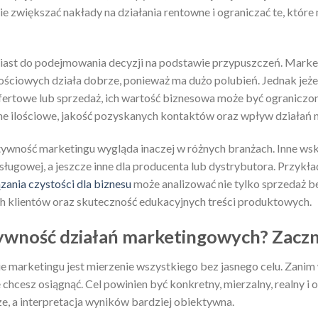
 zwiększać nakłady na działania rentowne i ograniczać te, któr
iast do podejmowania decyzji na podstawie przypuszczeń. Marke
ciowych działa dobrze, ponieważ ma dużo polubień. Jednak jeżeli 
 ofertowe lub sprzedaż, ich wartość biznesowa może być ograniczo
e ilościowe, jakość pozyskanych kontaktów oraz wpływ działań 
tywność marketingu wygląda inaczej w różnych branżach. Inne wska
usługowej, a jeszcze inne dla producenta lub dystrybutora. Przyk
zania czystości dla biznesu
może analizować nie tylko sprzedaż be
h klientów oraz skuteczność edukacyjnych treści produktowych.
ywność działań marketingowych? Zaczn
 marketingu jest mierzenie wszystkiego bez jasnego celu. Zanim 
e chcesz osiągnąć. Cel powinien być konkretny, mierzalny, realny i
ze, a interpretacja wyników bardziej obiektywna.