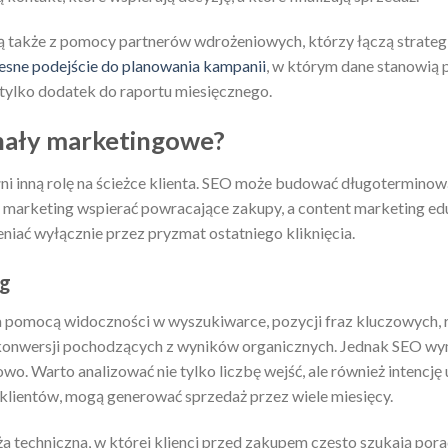
ą także z pomocy partnerów wdrożeniowych, którzy łączą strategię
sne podejście do planowania kampanii
, w którym dane stanowią 
 tylko dodatek do raportu miesięcznego.
anały marketingowe?
i inną rolę na ścieżce klienta. SEO może budować długoterminow
 marketing wspierać powracające zakupy, a content marketing ed
niać wyłącznie przez pryzmat ostatniego kliknięcia.
ng
 pomocą widoczności w wyszukiwarce, pozycji fraz kluczowych, r
z konwersji pochodzących z wyników organicznych. Jednak SEO wy
wo. Warto analizować nie tylko liczbę wejść, ale również intencję 
 klientów, mogą generować sprzedaż przez wiele miesięcy.
 techniczna, w której klienci przed zakupem często szukają por