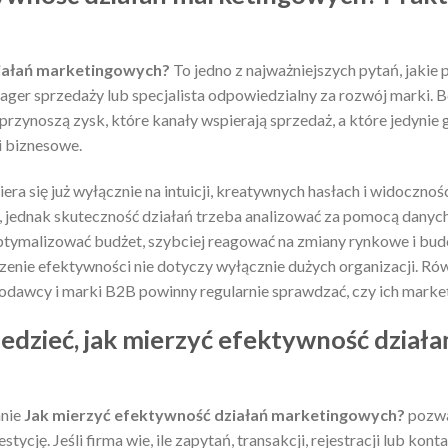
iałań marketingowych?
To jedno z najważniejszych pytań, jakie
nager sprzedaży lub specjalista odpowiedzialny za rozwój marki. 
 przynoszą zysk, które kanały wspierają sprzedaż, a które jedynie
 biznesowe.
ra się już wyłącznie na intuicji, kreatywnych hasłach i widocznoś
, jednak skuteczność działań trzeba analizować za pomocą danyc
ptymalizować budżet, szybciej reagować na zmiany rynkowe i b
enie efektywności nie dotyczy wyłącznie dużych organizacji. Równ
odawcy i marki B2B powinny regularnie sprawdzać, czy ich market
edzieć, jak mierzyć efektywność działa
anie
Jak mierzyć efektywność działań marketingowych?
pozwa
westycję. Jeśli firma wie, ile zapytań, transakcji, rejestracji lub 