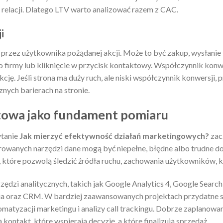
 relacji. Dlatego LTV warto analizować razem z CAC.
i
rzez użytkownika pożądanej akcji. Może to być zakup, wysłanie 
do firmy lub kliknięcie w przycisk kontaktowy. Współczynnik konwe
ę. Jeśli strona ma duży ruch, ale niski współczynnik konwersji, 
cznych barierach na stronie.
etowa jako fundament pomiaru
ytanie
Jak mierzyć efektywność działań marketingowych?
zac
rowanych narzędzi dane mogą być niepełne, błędne albo trudne do 
które pozwolą śledzić źródła ruchu, zachowania użytkowników, k
rzędzi analitycznych, takich jak Google Analytics 4, Google Sear
dia oraz CRM. W bardziej zaawansowanych projektach przydatne s
tomatyzacji marketingu i analizy call trackingu. Dobrze zaplano
ą kontakt, które wspierają decyzję, a które finalizują sprzedaż.