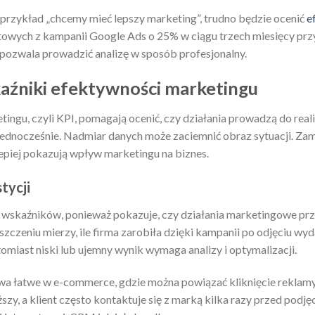
 na przykład „chcemy mieć lepszy marketing”, trudno będzie ocenić
e
towych z kampanii Google Ads o 25% w ciągu trzech miesięcy prz
pozwala prowadzić analizę w sposób profesjonalny.
aźniki efektywności marketingu
ngu, czyli KPI, pomagają ocenić, czy działania prowadzą do reali
jednocześnie. Nadmiar danych może zaciemnić obraz sytuacji. Zam
epiej pokazują wpływ marketingu na biznes.
tycji
h wskaźników, ponieważ pokazuje, czy działania marketingowe prz
zczeniu mierzy, ile firma zarobiła dzięki kampanii po odjęciu w
tomiast niski lub ujemny wynik wymaga analizy i optymalizacji.
wa łatwe w e-commerce, gdzie można powiązać kliknięcie reklam
szy, a klient często kontaktuje się z marką kilka razy przed podj