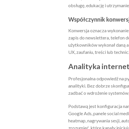
obsługę, edukację i utrzymanie
Współczynnik konwersj
Konwersja oznacza wykonanie p
zapis do newslettera, telefon 
użytkowników wykonał daną akcj
UX, zaufaniu, treści lub techni
Analityka intern
Profesjonalna odpowiedź na p
analityki. Bez dobrze skonfigu
zadbać o wdrożenie systemów, 
Podstawą jest konfiguracja na
Google Ads, panele social me
heatmap, nagrywania sesji, au
zrozumieć, które kanały inicjuj