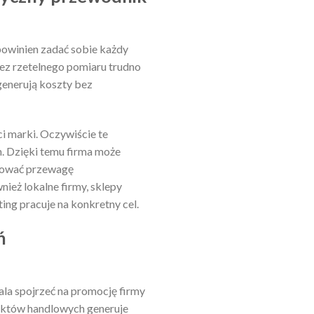
 powinien zadać sobie każdy
Bez rzetelnego pomiaru trudno
 generują koszty bez
ci marki. Oczywiście te
h. Dzięki temu firma może
udować przewagę
ież lokalne firmy, sklepy
ing pracuje na konkretny cel.
ń
la spojrzeć na promocję firmy
kontaktów handlowych generuje