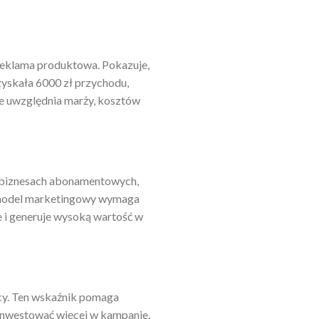
reklama produktowa. Pokazuje,
zyskała 6000 zł przychodu,
e uwzględnia marży, kosztów
w biznesach abonamentowych,
y, model marketingowy wymaga
e i generuje wysoką wartość w
acy. Ten wskaźnik pomaga
e inwestować więcej w kampanie,