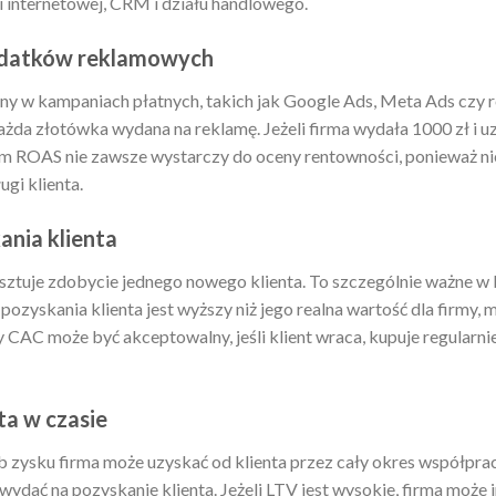
ki internetowej, CRM i działu handlowego.
wydatków reklamowych
ny w kampaniach płatnych, takich jak Google Ads, Meta Ads czy 
żda złotówka wydana na reklamę. Jeżeli firma wydała 1000 zł i u
 ROAS nie zawsze wystarczy do oceny rentowności, ponieważ ni
gi klienta.
ania klienta
osztuje zdobycie jednego nowego klienta. To szczególnie ważne 
 pozyskania klienta jest wyższy niż jego realna wartość dla firm
y CAC może być akceptowalny, jeśli klient wraca, kupuje regularni
nta w czasie
ub zysku firma może uzyskać od klienta przez cały okres współpr
wydać na pozyskanie klienta. Jeżeli LTV jest wysokie, firma moż