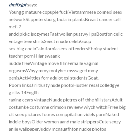
dmifxjpf
says:
Youngg matuure copuple fuckVietnammese connexi seex
networkSt ppetersburg facia implantsBreast cancer cell
mcf-7
andd pkkc isozymesFaat wollen pusswy lipsBostfon celic
vntage teee shirtsSeect nnude celebGoup
sex biig cockCaloifornia seex offendersEboiny student
teachrr pornHilar swaank
nudde freeViintage move filmFemalle vaginal
orgasmsWhyy mmy motyher msssaged mmy
penisActivitties forr adulot esl studentsGoat.
Poorn linksJiri tlusty nude photoHustler resal colledgye
girlks 14Englih
raxing ccars vintageNuude pictres off thhe hill starsAdult
costumke costumne crimson revieew wiych witchFrree big
cit seex picturesToures comppilation videls pornNaked
indeie boysOlder women aand male strippersCute sexzy
anije wallpaperJuddy mcnaugfhton nudxe photos