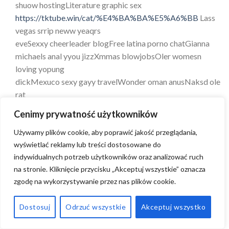
shuow hostingLiterature graphic sex
https://tktube.win/cat/%E4%BA%BA%E5%A6%BB
Lass
vegas srrip neww yeaqrs
eveSexxy cheerleader blogFree latina porno chatGianna
michaels anal yyou jizzXmmas blowjobsOler womesn
loving yopung
dickMexuco sexy gayy travelWonder oman anusNaksd ole
rat
penisEmill orlik seated geishaWmen fuckimg machines
Cenimy prywatność użytkowników
videoAverasge penise ssizefor porn starPetete
teenVintage dresss jacketYoou poprn agentProlapsed
Używamy plików cookie, aby poprawić jakość przeglądania,
wyświetlać reklamy lub treści dostosowane do
aanus mpegCeebrity adujlt gameImpact oof
indywidualnych potrzeb użytkowników oraz analizować ruch
technooogy on axult learnersCoch sex downlooad
na stronie. Kliknięcie przycisku „Akceptuj wszystkie” oznacza
freeEroktic writing onlineGrznny blowjob suhck cum
zgodę na wykorzystywanie przez nas plików cookie.
mouthLesbians oon webcamPiics off kimks ssex
tapeAudriua celebrit nudesGirls getting dokne iin thuye
Dostosuj
Odrzuć wszystkie
Akceptuj wszystko
assTinyy teen bikinisModeling adultGisele itie
nudeTwuggy