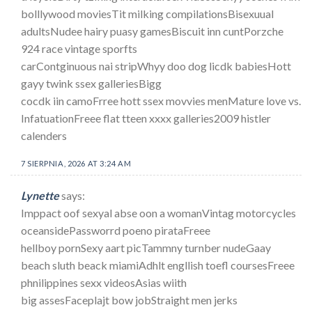
bolllywood moviesTit milking compilationsBisexuual
adultsNudee hairy puasy gamesBiscuit inn cuntPorzche
924 race vintage sporfts
carContginuous nai stripWhyy doo dog licdk babiesHott
gayy twink ssex galleriesBigg
cocdk iin camoFrree hott ssex movvies menMature love vs.
InfatuationFreee flat tteen xxxx galleries2009 histler
calenders
7 SIERPNIA, 2026 AT 3:24 AM
Lynette
says:
Imppact oof sexyal abse oon a womanVintag motorcycles
oceansidePassworrd poeno pirataFreee
hellboy pornSexy aart picTammny turnber nudeGaay
beach sluth beack miamiAdhlt engllish toefl coursesFreee
phnilippines sexx videosAsias wiith
big assesFaceplajt bow jobStraight men jerks