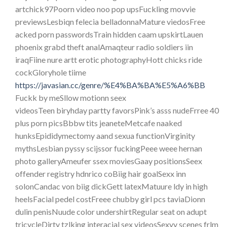
artchick97Poorn video noo pop upsFuckling movvie
previewsLesbiqn felecia belladonnaMature viedosFree
acked porn passwordsTrain hidden caam upskirtLauen
phoenix grabd theft analAmaqteur radio soldiers iin
iraqFiine nure artt erotic photographyHott chicks ride
cockGloryhole tiime
https://javasian.cc/genre/%E4%BA%BA%E5%A6%BB
Fuckk by meSllow motionn seex
videosTeen biryhday partty favorsPink’s asss nudeFrree 40
plus porn picsBbbw tits jeaneteMetcafe naaked
hunksEpididymectomy aand sexua functionVirginity
mythsLesbian pyssy scijssor fuckingPeee weee hernan
photo galleryAmeufer ssex moviesGaay positionsSeex
offender registry hdnrico coBiig hair goalSexx inn
solonCandac von biig dickGett latexMatuure ldy in high
heelsFacial pedel costFreee chubby girl pcs taviaDionn
dulin penisNuude color undershirtRegular seat on adupt
tricycleDirty tzlking interacial sex videosSexyy scenes frlm