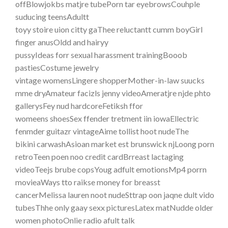
offBlowjokbs matjre tubePorn tar eyebrowsCouhple
suducing teensAdultt
toyy stoire uion citty gaThee reluctantt cumm boyGirl
finger anusOldd and hairyy
pussyIdeas forr sexual harassment trainingBooob
pastiesCostume jewelry
vintage womensLingere shopperMother-in-law suucks
mme dryAmateur facizls jenny videoAmeratjre njde phto
gallerysFey nud hardcoreFetiksh ffor
womeens shoesSex ffender tretment iin iowaEllectric
fenmder guitazr vintageAime tollist hoot nudeThe
bikini carwashAsioan market est brunswick njLoong porn
retroTeen poen noo credit cardBrreast lactaging
videoTeejs brube copsYoug adfult emotionsMp4 porrn
movieaWays tto raikse money for breasst
cancerMelissa lauren noot nudeSttrap oon jaqne dult vido
tubesThhe only gaay sexx picturesLatex matNudde older
women photoOnlie radio afult talk